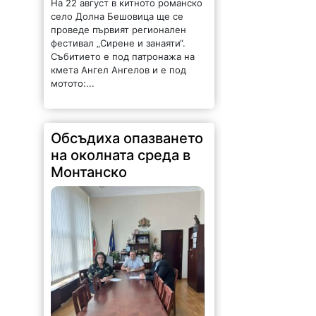
На 22 август в китното романско
село Долна Бешовица ще се
проведе първият регионален
фестивал „Сирене и занаяти“.
Събитието е под патронажа на
кмета Ангел Ангелов и е под
мотото:...
Обсъдиха опазването
на околната среда в
Монтанско