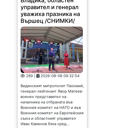
Владика, областен
управител и генерал
уважиха празника на
Вършец /СНИМКИ/
289 |
2026-08-08 09:32:54
Видинският митрополит Пахомий,
генерал-лейтенант Явор Матеев-
военен представител на
началника на отбраната във
Военния комитет на НАТО и във
Военния комитет на Европейския
съюз и областният управител
Иван Каменов бяха сред...