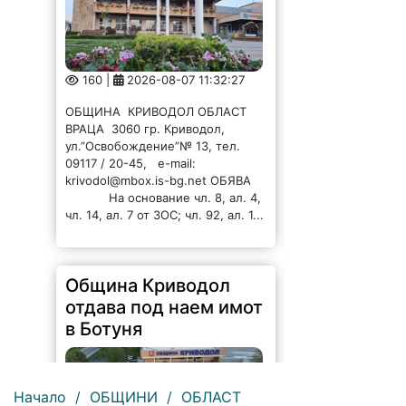
160 |
2026-08-07 11:32:27
ОБЩИНА КРИВОДОЛ ОБЛАСТ
ВРАЦА 3060 гр. Криводол,
ул.”Освобождение”№ 13, тел.
09117 / 20-45, e-mail:
krivodol@mbox.is-bg.net ОБЯВА
На основание чл. 8, ал. 4,
чл. 14, ал. 7 от ЗОС; чл. 92, ал. 1...
Община Криводол
отдава под наем имот
в Ботуня
Начало
/
ОБЩИНИ
/
ОБЛАСТ