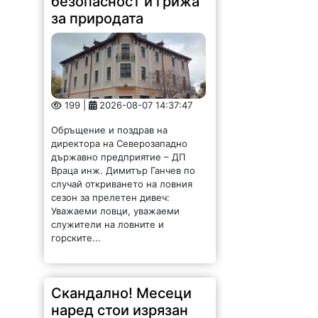
безопасност и грижа
за природата
199 |
2026-08-07 14:37:47
Обръщение и поздрав на
директора на Северозападно
държавно предприятие – ДП
Враца инж. Димитър Ганчев по
случай откриването на ловния
сезон за прелетен дивеч:
Уважаеми ловци, уважаеми
служители на ловните и
горските...
Скандално! Месеци
наред стои изрязан