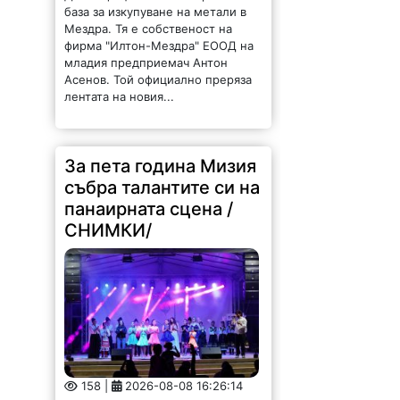
база за изкупуване на метали в
Мездра. Тя е собственост на
фирма "Илтон-Мездра" ЕООД на
младия предприемач Антон
Асенов. Той официално преряза
лентата на новия...
За пета година Мизия
събра талантите си на
панаирната сцена /
СНИМКИ/
158 |
2026-08-08 16:26:14