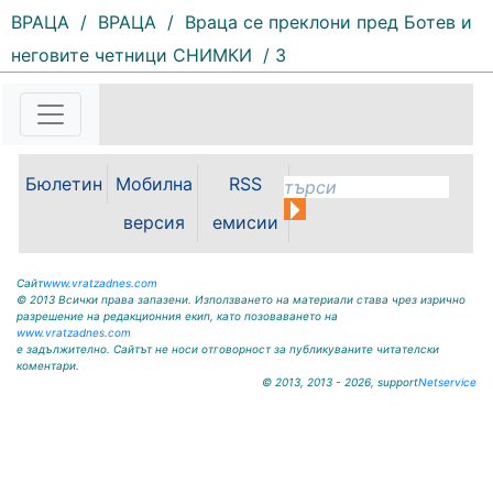
ВРАЦА
/
ВРАЦА
/
Враца се преклони пред Ботев и
неговите четници СНИМКИ
/ 3
163 |
2026-08-07 11:30:54
ОБЩИНА КРИВОДОЛ ОБЛАСТ
ВРАЦА 3060 гр. Криводол, ул.
„Освобождение” № 13, тел.
09117/20-45, e-mail:
Бюлетин
Мобилна
RSS
krivodol@mbox.is-bg.net ОБЯВА
На основание чл. 8, ал. 4,
версия
емисии
чл. 14, ал. 7 от ЗОС; чл. 92, ал. 1...
Сайт
www.vratzadnes.com
© 2013 Всички права запазени. Използването на материали става чрез изрично
разрешение на редакционния екип, като позоваването на
www.vratzadnes.com
е задължително. Сайтът не носи отговорност за публикуваните читателски
коментари.
© 2013, 2013 - 2026, support
Netservice