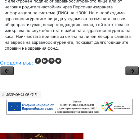
с електронен подпис от здравноосигуреното лице или от
неговия родител/настойник чрез Персонализираната
информационна система (ПИС) на НЗОК. Не е необходимо
здравноосигурените лица да уведомяват за смяната на своя
общопрактикуващ лекар предходния лекар, тъй като това се
извършва по служебен път в районната здравноосигурителна
каса. Най-честата причина за смяна на личен лекар е смяната
на адреса на здравноосигурените, показват дългогодишните
справки на здравния фонд.
Сподели във:
2026-06-02 09:45:11