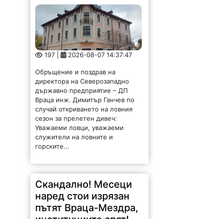
197 |
2026-08-07 14:37:47
Обръщение и поздрав на
директора на Северозападно
държавно предприятие – ДП
Враца инж. Димитър Ганчев по
случай откриването на ловния
сезон за прелетен дивеч:
Уважаеми ловци, уважаеми
служители на ловните и
горските...
Скандално! Месеци
наред стои изрязан
пътят Враца-Мездра,