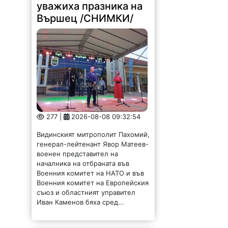
уважиха празника на
Вършец /СНИМКИ/
277 |
2026-08-08 09:32:54
Видинският митрополит Пахомий,
генерал-лейтенант Явор Матеев-
военен представител на
началника на отбраната във
Военния комитет на НАТО и във
Военния комитет на Европейския
съюз и областният управител
Иван Каменов бяха сред...