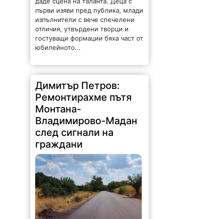
даде сцена на таланта. Деца с
първи изяви пред публика, млади
изпълнители с вече спечелени
отличия, утвърдени творци и
гостуващи формации бяха част от
юбилейното...
Димитър Петров:
Ремонтирахме пътя
Монтана-
Владимирово-Мадан
след сигнали на
граждани