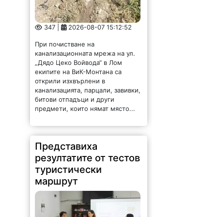
347 |
2026-08-07 15:12:52
При почистване на
канализационната мрежа на ул.
„Дядо Цеко Войвода“ в Лом
екипите на ВиК-Монтана са
открили изхвърлени в
канализацията, парцали, завивки,
битови отпадъци и други
предмети, които нямат място...
Представиха
резултатите от тестов
туристически
маршрут