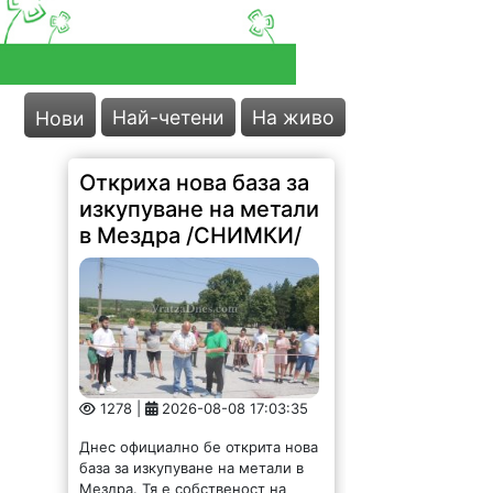
Най-четени
На живо
Нови
Откриха нова база за
изкупуване на метали
в Мездра /СНИМКИ/
1278 |
2026-08-08 17:03:35
Днес официално бе открита нова
база за изкупуване на метали в
Мездра. Тя е собственост на