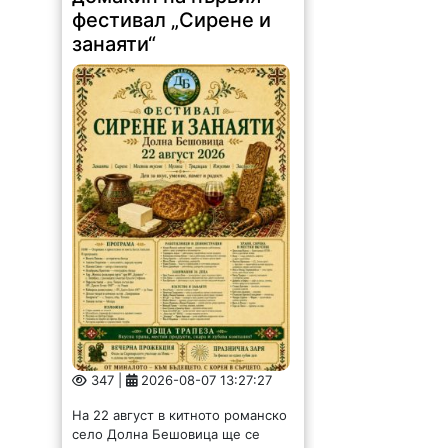
фестивал „Сирене и
занаяти“
347 |
2026-08-07 13:27:27
На 22 август в китното романско
село Долна Бешовица ще се