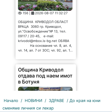
156 |
2026-08-07 11:32:27
ОБЩИНА КРИВОДОЛ ОБЛАСТ
ВРАЦА 3060 гр. Криводол,
ул.”Освобождение”№ 13, тел.
09117 / 20-45, e-mail:
krivodol@mbox.is-bg.net ОБЯВА
На основание чл. 8, ал. 4,
чл. 14, ал. 7 от ЗОС; чл. 92, ал. 1...
Община Криводол
отдава под наем имот
в Ботуня
Начало
/
НОВИНИ
/
ЗДРАВЕ
/ До края на юни
сменяме личния си лекар