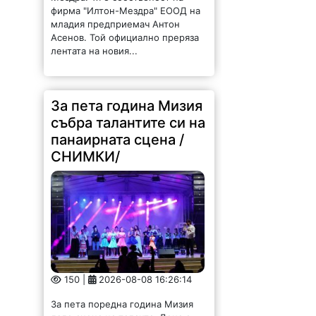
фирма "Илтон-Мездра" ЕООД на
младия предприемач Антон
Асенов. Той официално преряза
лентата на новия...
За пета година Мизия
събра талантите си на
панаирната сцена /
СНИМКИ/
150 |
2026-08-08 16:26:14
За пета поредна година Мизия