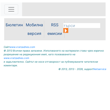
159 |
2026-08-07 11:30:54
ОБЩИНА КРИВОДОЛ ОБЛАСТ
ВРАЦА 3060 гр. Криводол, ул.
Бюлетин
Мобилна
RSS
„Освобождение” № 13, тел.
09117/20-45, e-mail:
версия
емисии
krivodol@mbox.is-bg.net ОБЯВА
На основание чл. 8, ал. 4,
чл. 14, ал. 7 от ЗОС; чл. 92, ал. 1...
Сайт
www.vratzadnes.com
© 2013 Всички права запазени. Използването на материали става чрез изрично
разрешение на редакционния екип, като позоваването на
www.vratzadnes.com
е задължително. Сайтът не носи отговорност за публикуваните читателски
коментари.
© 2013, 2013 - 2026, support
Netservice