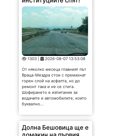
институциите спят!
1303 |
2026-08-07 13:53:08
От няколко месеца главният път
Враца-Мездра стои с премахнат
горен слой на асфалта, но до
ремонт така и не се стига.
Шофирането е изпитание за
водачите и автомобилите, които
буквално...
Долна Бешовица ще е
домакин на първия