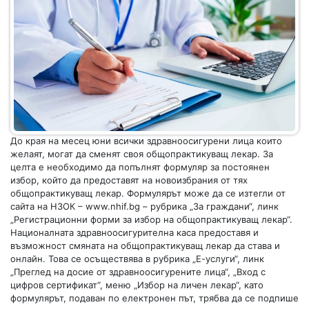
До края на месец юни всички здравноосигурени лица които
желаят, могат да сменят своя общопрактикуващ лекар. За
целта е необходимо да попълнят формуляр за постоянен
избор, който да предоставят на новоизбрания от тях
общопрактикуващ лекар. Формулярът може да се изтегли от
сайта на НЗОК – www.nhif.bg – рубрика „За граждани“, линк
„Регистрационни форми за избор на общопрактикуващ лекар“.
Националната здравноосигурителна каса предоставя и
възможност смяната на общопрактикуващ лекар да става и
онлайн. Това се осъществява в рубрика „Е-услуги“, линк
„Преглед на досие от здравноосигурените лица“, „Вход с
цифров сертификат“, меню „Избор на личен лекар“, като
формулярът, подаван по електронен път, трябва да се подпише