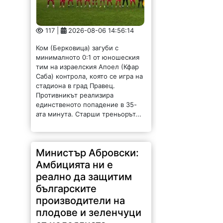
117 |
2026-08-06 14:56:14
Ком (Берковица) загуби с
минималното 0:1 от юношеския
тим на израелския Апоел (Кфар
Саба) контрола, която се игра на
стадиона в град Правец.
Противникът реализира
единственото попадение в 35-
ата минута. Старши треньорът...
Министър Абровски:
Амбицията ни е
реално да защитим
българските
производители на
плодове и зеленчуци