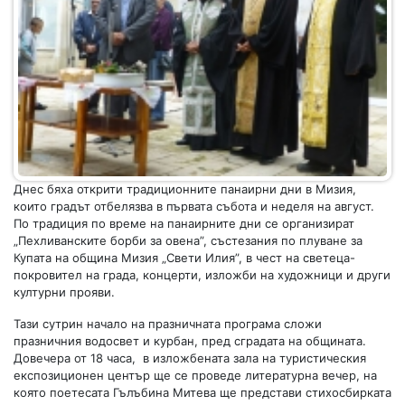
Днес бяха открити традиционните панаирни дни в Мизия,
които градът отбелязва в първата събота и неделя на август.
По традиция по време на панаирните дни се организират
„Пехливанските борби за овена”, състезания по плуване за
Купата на община Мизия „Свети Илия”, в чест на светеца-
покровител на града, концерти, изложби на художници и други
културни прояви.
Тази сутрин начало на празничната програма сложи
празничния водосвет и курбан, пред сградата на общината.
Довечера от 18 часа, в изложбената зала на туристическия
експозиционен център ще се проведе литературна вечер, на
която поетесата Гълъбина Митева ще представи стихосбирката