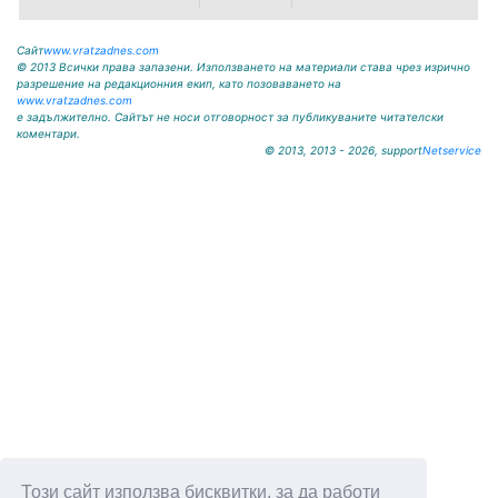
вратар от близкото минало
Илия...
Сайт
www.vratzadnes.com
© 2013 Всички права запазени. Използването на материали става чрез изрично
разрешение на редакционния екип, като позоваването на
www.vratzadnes.com
е задължително. Сайтът не носи отговорност за публикуваните читателски
коментари.
© 2013, 2013 - 2026, support
Netservice
Този сайт използва бисквитки, за да работи