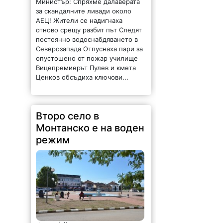
Министър: Спряхме далаверата
за скандалните ливади около
АЕЦ! Жители се надигнаха
отново срещу разбит път Следят
постоянно водоснабдяването в
Северозапада Отпуснаха пари за
опустошено от пожар училище
Вицепремиерът Пулев и кмета
Ценков обсъдиха ключови...
Второ село в
Монтанско е на воден
режим