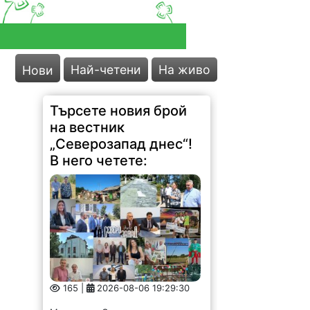
Най-четени
На живо
Нови
Търсете новия брой
на вестник
„Северозапад днес“!
В него четете:
165 |
2026-08-06 19:29:30