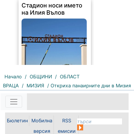
Стадион носи името
на Илия Вълов
Начало
/
ОБЩИНИ
/
ОБЛАСТ
ВРАЦА
/
МИЗИЯ
/ Откриха панаирните дни в Мизия
155 |
2026-08-06 09:55:43
С футболна среща между
юношеските отбори на "Мизия" /
Кнежа/ и "Ботев" /Враца/ ще
Бюлетин
Мобилна
RSS
бъде открит градския стадион в
Кнежа. Спортното съоръжение
версия
емисии
носи името на легендарния