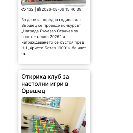
132 |
2026-08-06 15:40:39
За девета поредна година във
Вършец се проведе конкурсът
„Награда Лъчезар Станчев за
сонет – песен 2026“, а
награждаването се състоя пред
НЧ „Христо Ботев 1900“ и бе част
от...
Откриха клуб за
настолни игри в
Орешец