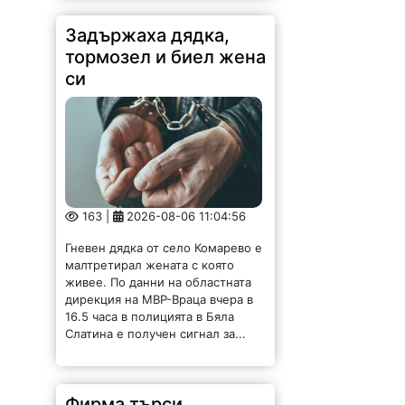
Задържаха дядка,
тормозел и биел жена
си
163 |
2026-08-06 11:04:56
Гневен дядка от село Комарево е
малтретирал жената с която
живее. По данни на областната
дирекция на МВР-Враца вчера в
16.5 часа в полицията в Бяла
Слатина е получен сигнал за...
Фирма търси