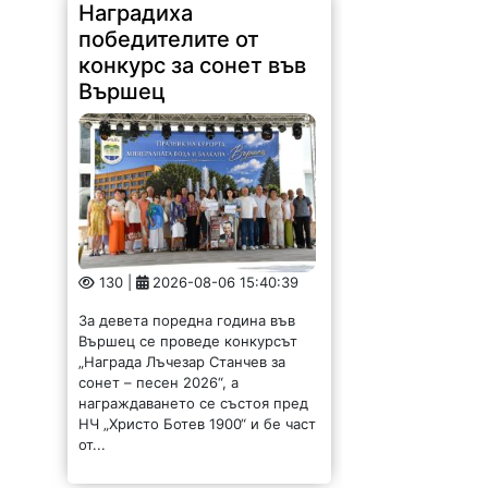
Наградиха
победителите от
конкурс за сонет във
Вършец
130 |
2026-08-06 15:40:39
За девета поредна година във
Вършец се проведе конкурсът
„Награда Лъчезар Станчев за
сонет – песен 2026“, а
награждаването се състоя пред
НЧ „Христо Ботев 1900“ и бе част
от...