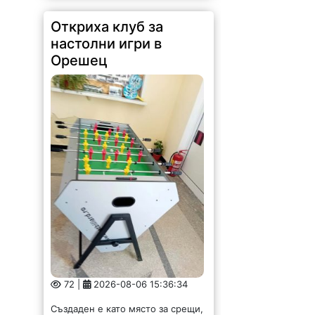
Откриха клуб за
настолни игри в
Орешец
72 |
2026-08-06 15:36:34
Създаден е като място за срещи,