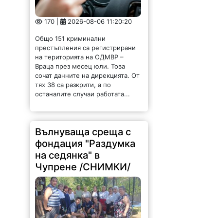
170 |
2026-08-06 11:20:20
Общо 151 криминални
престъпления са регистрирани
на територията на ОДМВР –
Враца през месец юли. Това
сочат данните на дирекцията. От
тях 38 са разкрити, а по
останалите случаи работата...
Вълнуваща среща с
фондация "Раздумка
на седянка" в
Чупрене /СНИМКИ/