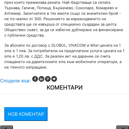
през които преминава реката. Най-бедстващи са селата
Търнава, Галиче, Попица, Бъркачево, Соколаре, Комарево и
Алтимир. Засегнатите в тях имоти също са значителен брой -
не по-малко от 300. Решението за изразходването на
средствата ще се извърша от специално създаден за целта
Обществен съвет, за да се избегне дублиране на финансиране
с публични средства.
За абонати по договор с GLOBUL, VIVACOM и Mtel цената на 1
sms е 1 лев. За потребители на предплатени услуги цената на 1
sms е 1,20 лв. с ДДС. За реален акт на дарение се счита
плащането на дарителските sms към мобилните оператори, а
не тяхното изпращане.
Сподели във:
КОМЕНТАРИ
НОВ КОМЕНТАР