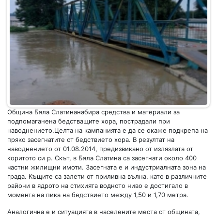
Община Бяла Слатинанабира средства и материали за
подпомаганена бедстващите хора, пострадали при
наводнението.Целта на кампанията е да се окаже подкрепа на
пряко засегнатите от бедствието хора. В резултат на
наводнението от 01.08.2014, предизвикано от излязлата от
коритото си р. Скът, в Бяла Слатина са засегнати около 400
частни жилищни имоти. Засегната е и индустриалната зона на
града. Къщите са залети от приливна вълна, като в различните
райони в ядрото на стихията водното ниво е достигало в
момента на пика на бедствието между 1,50 и 1,70 метра.
Аналогична е и ситуацията в населените места от общината,