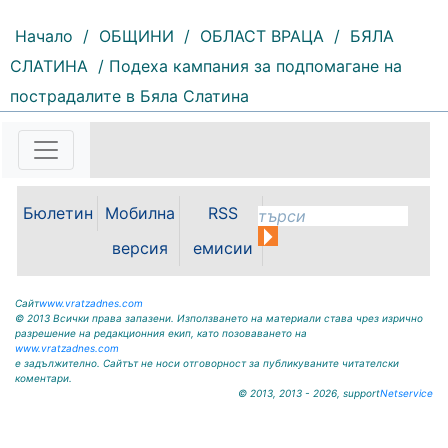
Начало
/
ОБЩИНИ
/
ОБЛАСТ ВРАЦА
/
БЯЛА
СЛАТИНА
/ Подеха кампания за подпомагане на
153 |
2026-08-06 09:55:43
пострадалите в Бяла Слатина
С футболна среща между
юношеските отбори на "Мизия" /
Кнежа/ и "Ботев" /Враца/ ще
бъде открит градския стадион в
Кнежа. Спортното съоръжение
Бюлетин
Мобилна
RSS
носи името на легендарния
вратар от близкото минало
версия
емисии
Илия...
Сайт
www.vratzadnes.com
© 2013 Всички права запазени. Използването на материали става чрез изрично
разрешение на редакционния екип, като позоваването на
www.vratzadnes.com
е задължително. Сайтът не носи отговорност за публикуваните читателски
коментари.
© 2013, 2013 - 2026, support
Netservice