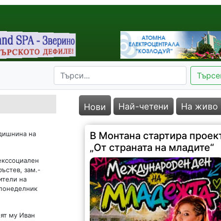
Търсе
Най-четени
На живо
Нови
одишнина на
В Монтана стартира проек
„От страната на младите“
 екссоциален
ъстев, зам.-
ители на
 понеделник
лят му Иван