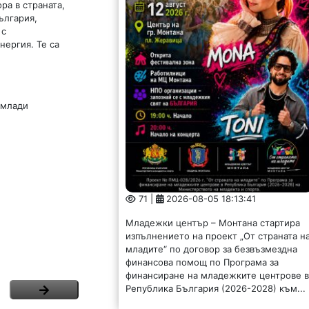
ра в страната,
ългария,
 с
нергия. Те са
 млади
71 |
2026-08-05 18:13:41
Младежки център – Монтана стартира
изпълнението на проект „От страната н
младите“ по договор за безвъзмездна
финансова помощ по Програма за
финансиране на младежките центрове 
Република България (2026-2028) към...