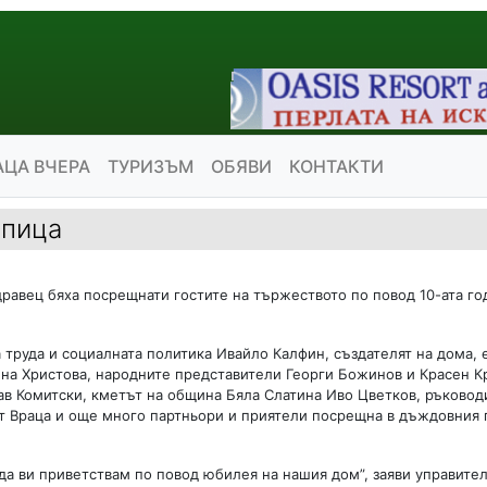
АЦА ВЧЕРА
ТУРИЗЪМ
ОБЯВИ
КОНТАКТИ
опица
здравец бяха посрещнати гостите на тържеството по повод 10-ата г
труда и социалната политика Ивайло Калфин, създателят на дома,
на Христова, народните представители Георги Божинов и Красен Кр
в Комитски, кметът на община Бяла Слатина Иво Цветков, ръковод
ст Враца и още много партньори и приятели посрещна в дъждовния
да ви приветствам по повод юбилея на нашия дом”, заяви управите