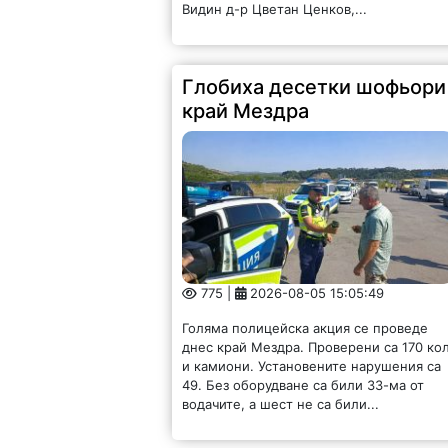
Видин д-р Цветан Ценков,...
Глобиха десетки шофьори
край Мездра
775 |
2026-08-05 15:05:49
Голяма полицейска акция се проведе
днес край Мездра. Проверени са 170 ко
и камиони. Установените нарушения са
49. Без оборудване са били 33-ма от
водачите, а шест не са били...