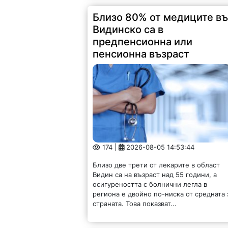
Близо 80% от медиците в
Видинско са в
предпенсионна или
пенсионна възраст
174 |
2026-08-05 14:53:44
Близо две трети от лекарите в област
Видин са на възраст над 55 години, а
осигуреността с болнични легла в
региона е двойно по-ниска от средната 
страната. Това показват...