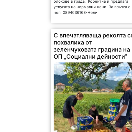
блокове в града. Коректна и предлага
услугата на нормални цени. За връзка с
нея: 0894636168-Нели
С впечатляваща реколта с
похвалиха от
зеленчуковата градина на
ОП „Социални дейности“