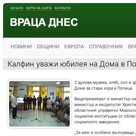
НАЧАЛО
КАРТА НА САЙТА
КОНТАКТИ
НОВИНИ
ОБЩИНИ
ЕВРОПА
СПРАВОЧНИК
ВР
Калфин уважи юбилея на Дома в П
С духова музика, хляб, сол и 
Дома за стари хора в Попица.
Вицепремиерът и министър на 
министър и ексдепутат Христи
областният управител Миросла
социални институции от обла
социалното заведение.
„За мен е особено вълнуващо 