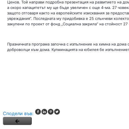
Ценов. Той направи подробна презентация на развитието на дом
а скоро капацитетът му ще бъде увеличен с още 4-ма. 27 чове
защото отговаря както на европейските изисквания за предоставя
увреждания”. Последната му придобивка е 25 слънчеви колектор
закупени по проект от фонд „Социална закрила” на стойност 27 
Празничната програма започна с изпълнение на химна на дома о
доброволци към дома. Кулминацията на юбилея бе изпълнениет
Сподели във: