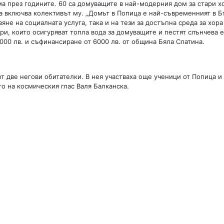
а през годините. 60 са домуващите в най-модерния дом за стари хо
ка включва колективът му. „Домът в Попица е най-съвременният в Б
не на социалната услуга, така и на тези за достъпна среда за хора
и, които осигуряват топла вода за домуващите и пестят слънчева е
000 лв. и съфинансиране от 6000 лв. от община Бяла Слатина.
т две негови обитателки. В нея участваха още ученици от Попица и
о на космическия глас Валя Балканска.