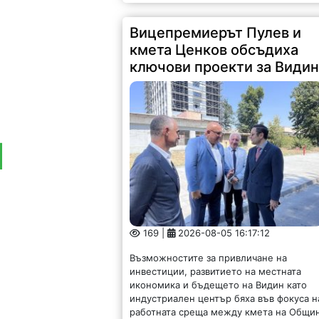
Вицепремиерът Пулев и
кмета Ценков обсъдиха
ключови проекти за Види
169 |
2026-08-05 16:17:12
Възможностите за привличане на
инвестиции, развитието на местната
икономика и бъдещето на Видин като
индустриален център бяха във фокуса н
работната среща между кмета на Общи