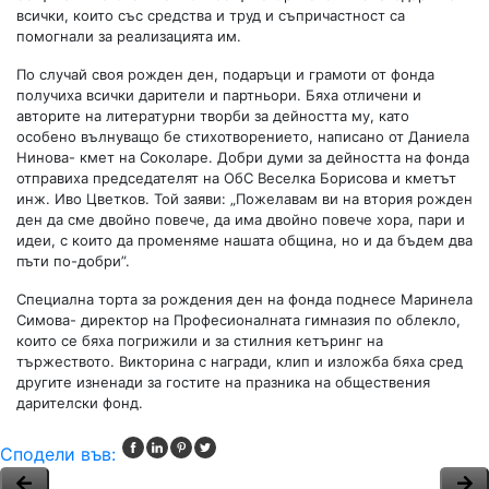
всички, които със средства и труд и съпричастност са
помогнали за реализацията им.
По случай своя рожден ден, подаръци и грамоти от фонда
получиха всички дарители и партньори. Бяха отличени и
авторите на литературни творби за дейността му, като
особено вълнуващо бе стихотворението, написано от Даниела
Нинова- кмет на Соколаре. Добри думи за дейността на фонда
отправиха председателят на ОбС Веселка Борисова и кметът
инж. Иво Цветков. Той заяви: „Пожелавам ви на втория рожден
ден да сме двойно повече, да има двойно повече хора, пари и
идеи, с които да променяме нашата община, но и да бъдем два
пъти по-добри”.
Специална торта за рождения ден на фонда поднесе Маринела
Симова- директор на Професионалната гимназия по облекло,
които се бяха погрижили и за стилния кетъринг на
тържеството. Викторина с награди, клип и изложба бяха сред
другите изненади за гостите на празника на обществения
дарителски фонд.
Сподели във: