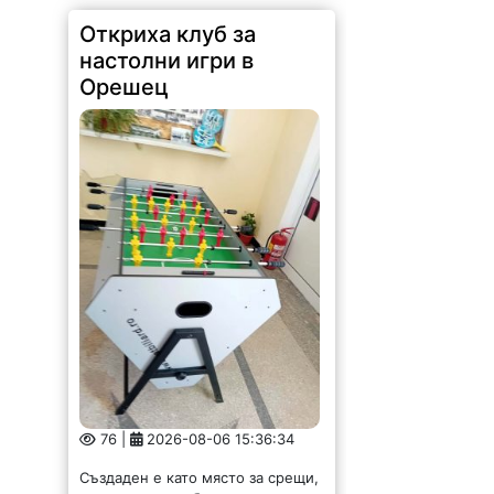
Откриха клуб за
настолни игри в
Орешец
76 |
2026-08-06 15:36:34
Създаден е като място за срещи,
приятелства, забавление и