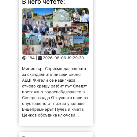
В него четете:
184 |
2026-08-06 19:29:30
Министър: Спряхме далаверата
за скандалните ливади около
АЕЦ! Жители се надигнаха
отново срещу разбит път Следят
постоянно водоснабдяването в
Северозапада Отпуснаха пари за
опустошено от пожар училище
Вицепремиерът Пулев и кмета
Ценков обсъдиха ключови...