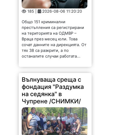
185 |
2026-08-06 11:20:20
Общо 151 криминални
престъпления са регистрирани
на територията на ОДМВР –
Враца през месец юли. Това
сочат данните на дирекцията. От
тях 38 са разкрити, а по
останалите случаи работата...
Вълнуваща среща с
фондация "Раздумка
на седянка" в
Чупрене /СНИМКИ/