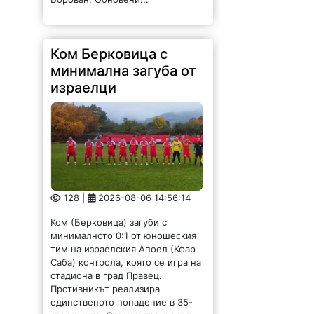
Ком Берковица с
минимална загуба от
израелци
128 |
2026-08-06 14:56:14
Ком (Берковица) загуби с
минималното 0:1 от юношеския
тим на израелския Апоел (Кфар
Саба) контрола, която се игра на
стадиона в град Правец.
Противникът реализира
единственото попадение в 35-
ата минута. Старши треньорът...