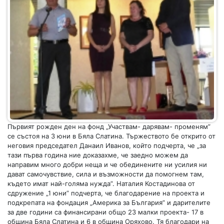
Първият рожден ден на фонд „Участвам- дарявам- променям”
се състоя на 3 юни в Бяла Слатина. Тържеството бе открито от
неговия председател Данаил Иванов, който подчерта, че „за
тази първа година ние доказахме, че заедно можем да
направим много добри неща и че обединените ни усилия ни
дават самочувствие, сила и възможности да помогнем там,
където имат най-голяма нужда”. Наталия Костадинова от
сдружение „1 юни” подчерта, че благодарение на проекта и
подкрепата на фондация „Америка за България” и дарителите
за две години са финансирани общо 23 малки проекта- 17 в
община Бяла Слатина и 6 в община Оряхово. Тя благодари на