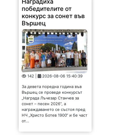
Наградиха
победителите от
конкурс за сонет във
Вършец
142 |
2026-08-06 15:40:39
За девета поредна година във
Вършец се проведе конкурсът
„Награда Лъчезар Станчев за
сонет – песен 2026“, а
награждаването се състоя пред
НЧ „Христо Ботев 1900“ и бе част
от...