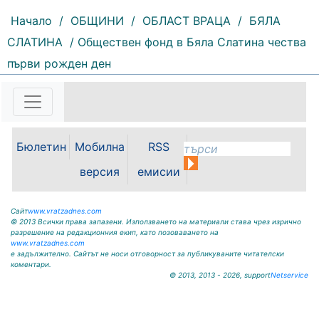
Начало
/
ОБЩИНИ
/
ОБЛАСТ ВРАЦА
/
БЯЛА
СЛАТИНА
/ Обществен фонд в Бяла Слатина чества
160 |
2026-08-06 09:55:43
първи рожден ден
С футболна среща между
юношеските отбори на "Мизия" /
Кнежа/ и "Ботев" /Враца/ ще
бъде открит градския стадион в
Кнежа. Спортното съоръжение
Бюлетин
Мобилна
RSS
носи името на легендарния
вратар от близкото минало
версия
емисии
Илия...
Сайт
www.vratzadnes.com
© 2013 Всички права запазени. Използването на материали става чрез изрично
разрешение на редакционния екип, като позоваването на
www.vratzadnes.com
е задължително. Сайтът не носи отговорност за публикуваните читателски
коментари.
© 2013, 2013 - 2026, support
Netservice