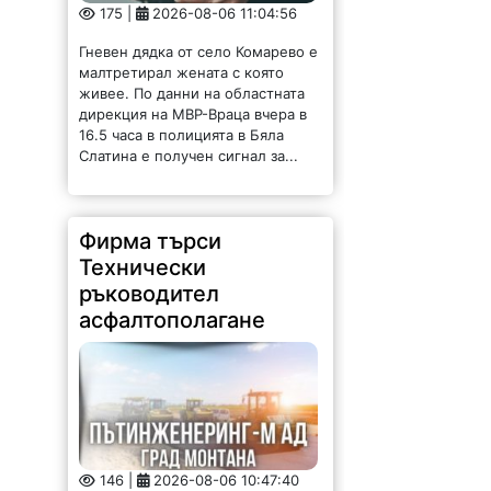
175 |
2026-08-06 11:04:56
Гневен дядка от село Комарево е
малтретирал жената с която
живее. По данни на областната
дирекция на МВР-Враца вчера в
16.5 часа в полицията в Бяла
Слатина е получен сигнал за...
Фирма търси
Технически
ръководител
асфалтополагане
146 |
2026-08-06 10:47:40