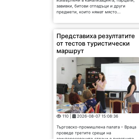
завивки, битови отпадъци и други
предмети, които нямат място...
Представиха резултатите
от тестов туристически
маршрут
110 |
2026-08-07 15:08:36
Търговско-промишлена палата – Враца
проведе третите срещи на
заинтересованите страни в пилотните