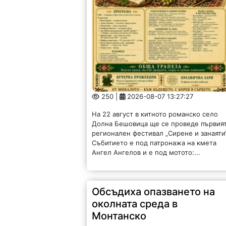
250 |
2026-08-07 13:27:27
На 22 август в китното романско село
Долна Бешовица ще се проведе първия
регионален фестивал „Сирене и занаяти“
Събитието е под патронажа на кмета
Ангел Ангелов и е под мотото:...
Обсъдиха опазването на
околната среда в
Монтанско