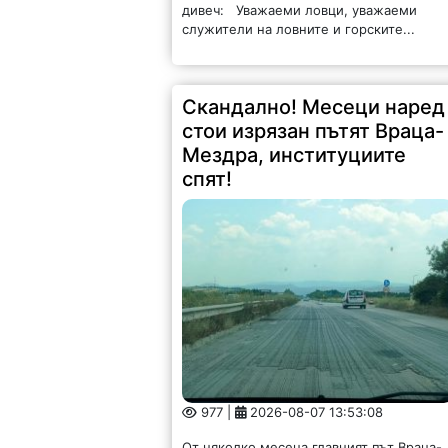
дивеч: Уважаеми ловци, уважаеми
служители на ловните и горските...
Скандално! Месеци наред
стои изрязан пътят Враца-
Мездра, институциите
спят!
977 |
2026-08-07 13:53:08
От няколко месеца главният път Враца-