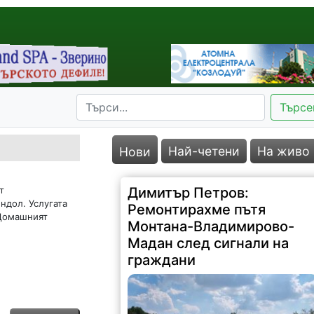
Търсе
Най-четени
На живо
Нови
т
Димитър Петров:
ндол. Услугата
Ремонтирахме пътя
 Домашният
Монтана-Владимирово-
Мадан след сигнали на
граждани