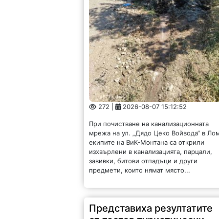
272 |
2026-08-07 15:12:52
При почистване на канализационната
мрежа на ул. „Дядо Цеко Войвода“ в Ло
екипите на ВиК-Монтана са открили
изхвърлени в канализацията, парцали,
завивки, битови отпадъци и други
предмети, които нямат място...
Представиха резултатите