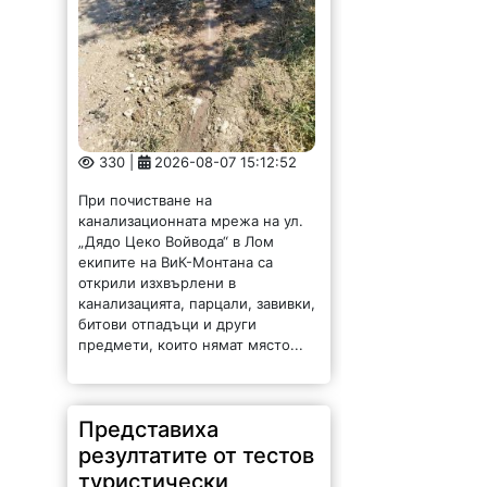
битови отпадъци и други
предмети, които нямат място...
Представиха
резултатите от тестов
туристически
маршрут
145 |
2026-08-07 15:08:36
Търговско-промишлена палата –
Враца проведе третите срещи на
заинтересованите страни в
пилотните локации квартал