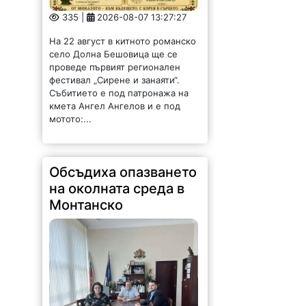
Монтанско
98 |
2026-08-07 13:22:00
Областният управител на
Монтана Иван Каменов и
заместник областният управител
Зорница Михайлова проведоха
работна среща с новоназначения
директор на РИОСВ - Светослав
Илиев. По време на срещата бяха
обсъдени приоритетите в...