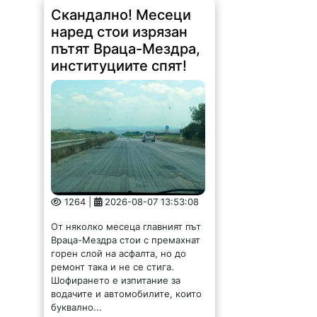
От няколко месеца главният път
Враца-Мездра стои с премахнат
горен слой на асфалта, но до
ремонт така и не се стига.
Шофирането е изпитание за
водачите и автомобилите, които
буквално...
Долна Бешовица ще е
домакин на първия
фестивал „Сирене и
занаяти“