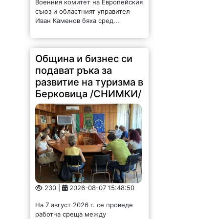
230 |
2026-08-07 15:48:50
На 7 август 2026 г. се проведе
работна среща между
ръководството на Община
Берковица и представители на
местния туристически бизнес. Тя
бе по инициатива на кмета на
община Берковица Радослав
Найденов...
Потрес! Ломчани
задръстили
канализация с
парцали и завивки /
СНИМКИ/