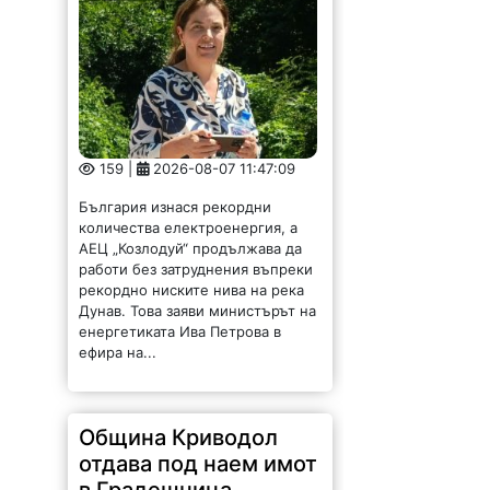
енергетиката Ива Петрова в
ефира на...
Община Криводол
отдава под наем имот
в Градешница
145 |
2026-08-07 11:32:27
ОБЩИНА КРИВОДОЛ ОБЛАСТ
ВРАЦА 3060 гр. Криводол,
ул.”Освобождение”№ 13, тел.
09117 / 20-45, e-mail:
krivodol@mbox.is-bg.net ОБЯВА
На основание чл. 8, ал. 4,