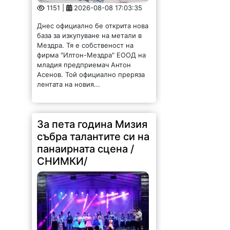
панаирната сцена /
СНИМКИ/
134 |
2026-08-08 16:26:14
За пета поредна година Мизия
даде сцена на таланта. Деца с
първи изяви пред публика, млади
изпълнители с вече спечелени
отличия, утвърдени творци и
гостуващи формации бяха част от
юбилейното...
Димитър Петров: