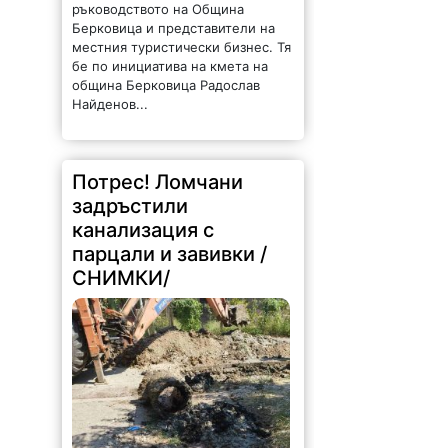
330 |
2026-08-07 15:12:52
При почистване на
канализационната мрежа на ул.
„Дядо Цеко Войвода“ в Лом
екипите на ВиК-Монтана са
открили изхвърлени в
канализацията, парцали, завивки,