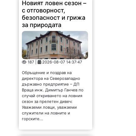
Враца инж. Димитър Ганчев по
случай откриването на ловния
сезон за прелетен дивеч:
Уважаеми ловци, уважаеми
служители на ловните и
горските...
Скандално! Месеци
наред стои изрязан
пътят Враца-Мездра,
институциите спят!
1264 |
2026-08-07 13:53:08