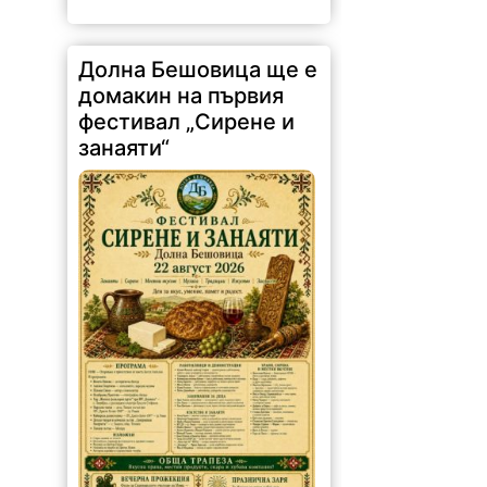
335 |
2026-08-07 13:27:27
На 22 август в китното романско
село Долна Бешовица ще се
проведе първият регионален
фестивал „Сирене и занаяти“.
Събитието е под патронажа на
кмета Ангел Ангелов и е под
мотото:...
Обсъдиха опазването
на околната среда в