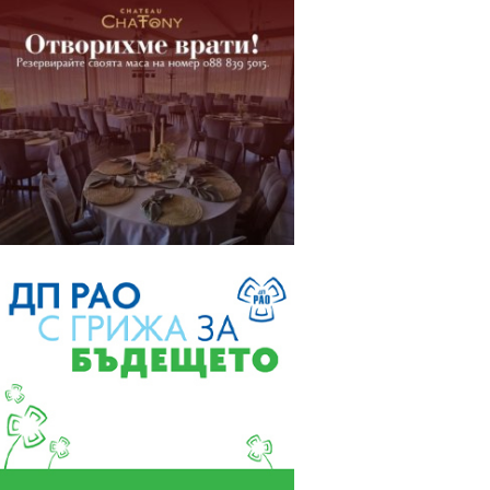
В Монтана стартира
проект „От страната
на младите“