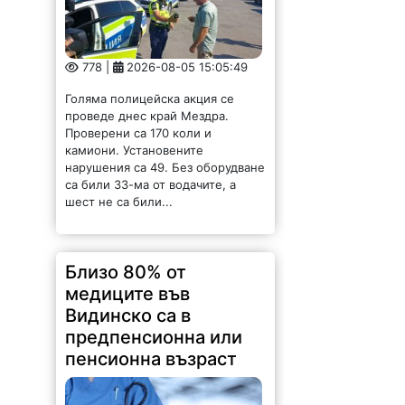
нарушения са 49. Без оборудване
са били 33-ма от водачите, а
шест не са били...
Близо 80% от
медиците във
Видинско са в
предпенсионна или
пенсионна възраст
174 |
2026-08-05 14:53:44
Близо две трети от лекарите в
област Видин са на възраст над
55 години, а осигуреността с