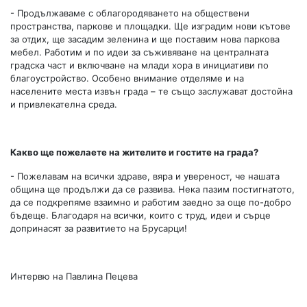
- Продължаваме с облагородяването на обществени
пространства, паркове и площадки. Ще изградим нови кътове
за отдих, ще засадим зеленина и ще поставим нова паркова
мебел. Работим и по идеи за съживяване на централната
градска част и включване на млади хора в инициативи по
благоустройство. Особено внимание отделяме и на
населените места извън града – те също заслужават достойна
и привлекателна среда.
Какво ще пожелаете на жителите и гостите на града?
- Пожелавам на всички здраве, вяра и увереност, че нашата
община ще продължи да се развива. Нека пазим постигнатото,
да се подкрепяме взаимно и работим заедно за още по-добро
бъдеще. Благодаря на всички, които с труд, идеи и сърце
допринасят за развитието на Брусарци!
Интервю на Павлина Пецева