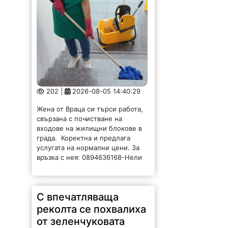
Жена от Враца си търси работа,
свързана с почистване на
входове на жилищни блокове в
града. Коректна и предлага
услугата на нормални цени. За
връзка с нея: 0894636168-Нели
С впечатляваща
реколта се похвалиха
от зеленчуковата
градина на ОП
„Социални дейности“