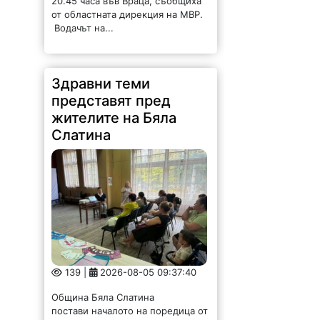
Слатина
139 |
2026-08-05 09:37:40
Община Бяла Слатина
постави началото на поредица от
информационни срещи,
посветени на общественото
здраве и превенцията.
Инициативата има за цел да
предостави на жителите достъп
до актуална и полезна
информация по теми,...