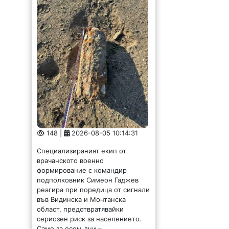
148 |
2026-08-05 10:14:31
Специализираният екип от
врачанското военно
формирование с командир
подполковник Симеон Гаджев
реагира при поредица от сигнали
във Видинска и Монтанска
област, предотвратявайки
сериозен риск за населението.
Само за осем дни –...
Хлапак се заби с
електрическа
тротинетка в кола, в
болница е