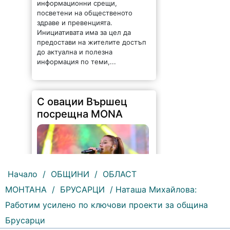
С овации Вършец
посрещна MONA
142 |
2026-08-05 09:30:06
Вършец посрещна с бурни
овации новата звезда на
българската музика – MONA. Със
своята енергия, силно сценично
присъствие и неповторимо
Начало
/
ОБЩИНИ
/
ОБЛАСТ
съчетание на съвременно
звучене и български фолклор,
МОНТАНА
/
БРУСАРЦИ
/ Наташа Михайлова:
MONA запали сърцата...
Работим усилено по ключови проекти за община
Брусарци