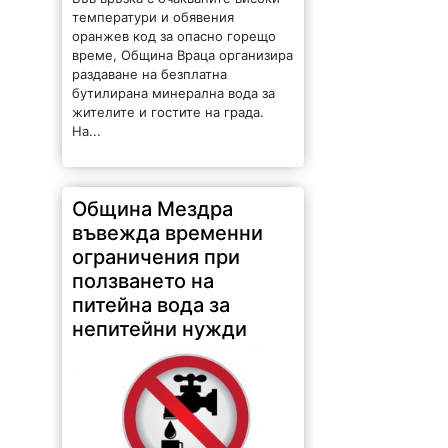
Община Мездра
въвежда временни
ограничения при
ползването на
питейна вода за
непитейни нужди
106 |
2026-08-05 10:27:06
Община Мездра въвежда
временни ограничения при
ползването на питейна вода за
непитейни нужди. Причината е
намаленият дебит на някои
питейни източници на