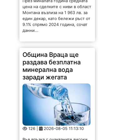
раздава безплатна
минерална вода
заради жегата
126 |
2026-08-05 11:13:10
Във връзка с очакваните високи
температури и обявения
оранжев код за опасно горещо
време, Община Враца организира
раздаване на безплатна
бутилирана минерална вода за
жителите и гостите на града.
На...