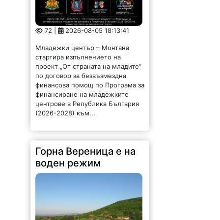
финансиране на младежките
центрове в Република България
(2026-2028) към...
Горна Вереница е на
воден режим
86 |
2026-08-05 18:07:15
Село Горна Вереница, в община
Монтана, е на воден режим. Вода
се подава ротационна – 24 часа
са горния края и 24 часа за