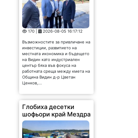
на Видин като индустриален
център бяха във фокуса на
работната среща между кмета на
Община Видин д-р Цветан
Ценков,...
Глобиха десетки
шофьори край Мездра
778 |
2026-08-05 15:05:49
Голяма полицейска акция се
проведе днес край Мездра.
Проверени са 170 коли и
камиони. Установените