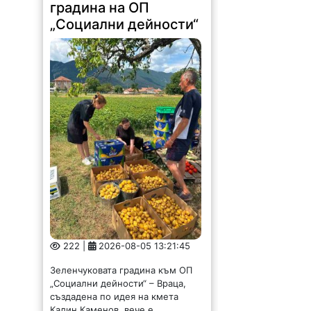
222 |
2026-08-05 13:21:45
Зеленчуковата градина към ОП
„Социални дейности“ – Враца,
създадена по идея на кмета
Калин Каменов, вече е
официално регистрирана като
земеделски производител и
обработва 10 декара земеделска
земя. Следващата цел...
МРРБ: Пониженото
ниво на Дунав не