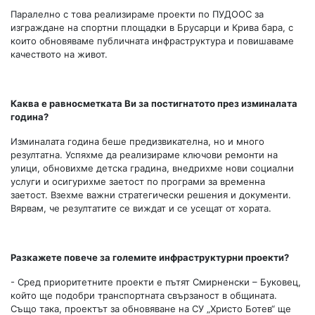
Паралелно с това реализираме проекти по ПУДООС за
изграждане на спортни площадки в Брусарци и Крива бара, с
които обновяваме публичната инфраструктура и повишаваме
качеството на живот.
Каква е равносметката Ви за постигнатото през изминалата
година?
Изминалата година беше предизвикателна, но и много
резултатна. Успяхме да реализираме ключови ремонти на
улици, обновихме детска градина, внедрихме нови социални
услуги и осигурихме заетост по програми за временна
заетост. Взехме важни стратегически решения и документи.
Вярвам, че резултатите се виждат и се усещат от хората.
Разкажете повече за големите инфраструктурни проекти?
- Сред приоритетните проекти е пътят Смирненски – Буковец,
който ще подобри транспортната свързаност в общината.
Също така, проектът за обновяване на СУ „Христо Ботев“ ще