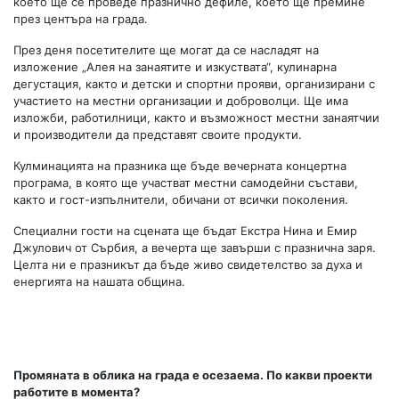
което ще се проведе празнично дефиле, което ще премине
през центъра на града.
През деня посетителите ще могат да се насладят на
изложение „Алея на занаятите и изкуствата“, кулинарна
дегустация, както и детски и спортни прояви, организирани с
участието на местни организации и доброволци. Ще има
изложби, работилници, както и възможност местни занаятчии
и производители да представят своите продукти.
Кулминацията на празника ще бъде вечерната концертна
програма, в която ще участват местни самодейни състави,
както и гост-изпълнители, обичани от всички поколения.
Специални гости на сцената ще бъдат Екстра Нина и Емир
Джулович от Сърбия, а вечерта ще завърши с празнична заря.
Целта ни е празникът да бъде живо свидетелство за духа и
енергията на нашата община.
Промяната в облика на града е осезаема. По какви проекти
работите в момента?