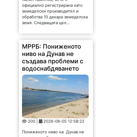
създава проблеми с
водоснабдяването
200 |
2026-08-05 12:58:22
Пониженото ниво на Дунав не
създава проблеми с
водоснабдяването на населените
места по поречието на реката
към момента, сочат актуалните
данни на Министерството на
регионалното развитие и
благоустройството. Нивата на...