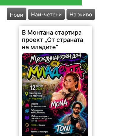
Най-четени
На живо
Нови
72 |
2026-08-05 18:13:41
Младежки център – Монтана
стартира изпълнението на
проект „От страната на младите“
по договор за безвъзмездна
финансова помощ по Програма за