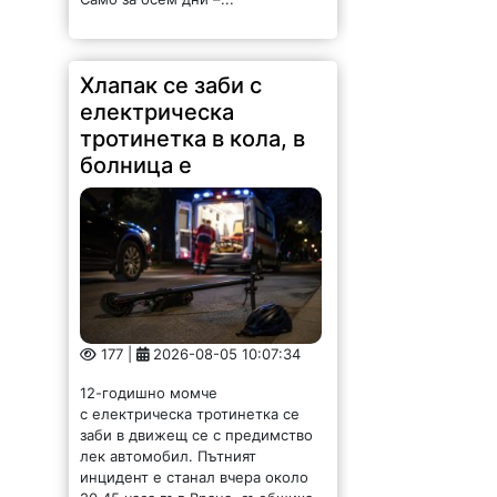
177 |
2026-08-05 10:07:34
12-годишно момче
с електрическа тротинетка се
заби в движещ се с предимство
лек автомобил. Пътният
инцидент е станал вчера около
20.45 часа във Враца, съобщиха
от областната дирекция на МВР.
Водачът на...
Здравни теми
представят пред
жителите на Бяла