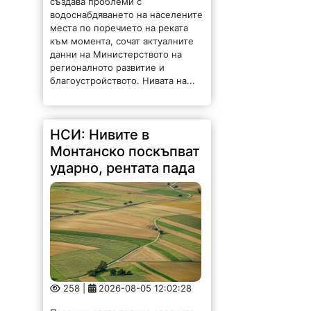
НСИ: Нивите в
Монтанско поскъпват
ударно, рентата пада
258 |
2026-08-05 12:02:28
През миналата година средната
цена на сделките с ниви в област
Монтана възлиза на 1 963 лв. за
един декар, като бележи ръст от
9.1% спрямо 2024 година, сочат
данни...
Община Враца ще