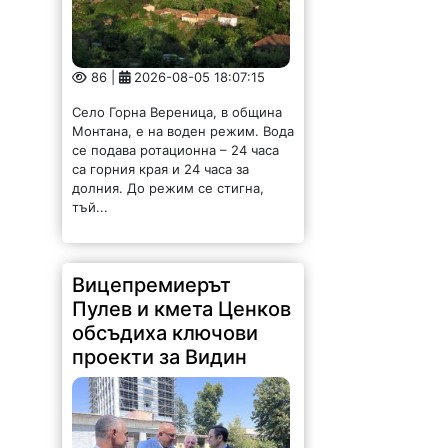
долния. До режим се стигна,
тъй...
Вицепремиерът
Пулев и кмета Ценков
обсъдиха ключови
проекти за Видин
170 |
2026-08-05 16:17:12
Възможностите за привличане на
инвестиции, развитието на
местната икономика и бъдещето