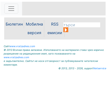
Бюлетин
Мобилна
RSS
версия
емисии
Сайт
www.vratzadnes.com
© 2013 Всички права запазени. Използването на материали става чрез изрично
разрешение на редакционния екип, като позоваването на
www.vratzadnes.com
е задължително. Сайтът не носи отговорност за публикуваните читателски
коментари.
© 2013, 2013 - 2026, support
Netservice