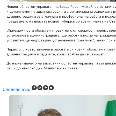
Новият областен управител на Враца Росен Михайлов встъпи в
и целият екип на администрацията с организирана официална ц
администрацията за отличната и професионална работа и пожел
предаването на властта новият губернатор връчи плакет на Ст
„Приемам поста областен управител с отговорност, приемстве
установени в администрацията. Ще работя в полза на гражданит
управител ще надграждам установените практики.“, заяви при 
Първото, с което започне в работата си новият областен управ
администрацията и задачите, които трябва да се свършат.
До назначаването на заместник областен управител тази длъж
реши до няколко дни Министерски съвет.
Сподели във: