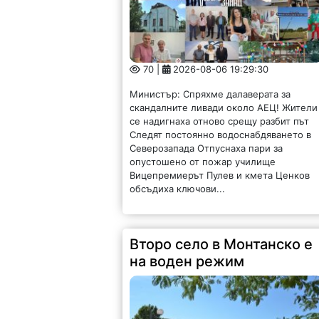
70 |
2026-08-06 19:29:30
Министър: Спряхме далаверата за
скандалните ливади около АЕЦ! Жители
се надигнаха отново срещу разбит път
Следят постоянно водоснабдяването в
Северозапада Отпуснаха пари за
опустошено от пожар училище
Вицепремиерът Пулев и кмета Ценков
обсъдиха ключови...
Второ село в Монтанско е
на воден режим