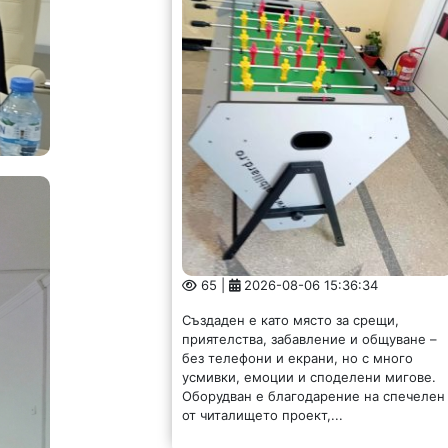
65 |
2026-08-06 15:36:34
Създаден е като място за срещи,
приятелства, забавление и общуване –
без телефони и екрани, но с много
усмивки, емоции и споделени мигове.
Оборудван е благодарение на спечелен
от читалището проект,...
Областен се срещна с