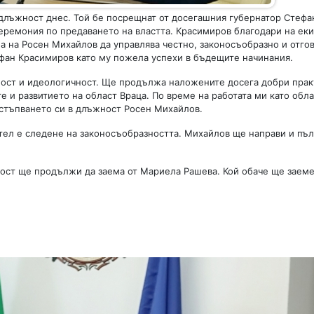
 длъжност днес. Той бе посрещнат от досегашния губернатор Стеф
еремония по предаването на властта. Красимиров благодари на еки
а на Росен Михайлов да управлява честно, законосъобразно и отго
ефан Красимиров като му пожела успехи в бъдещите начинания.
ност и идеологичност. Ще продължа наложените досега добри практ
е и развитието на област Враца. По време на работата ми като обл
встъпването си в длъжност Росен Михайлов.
ител е следене на законосъобразността. Михайлов ще направи и пъл
ност ще продължи да заема от Мариела Рашева. Кой обаче ще заеме