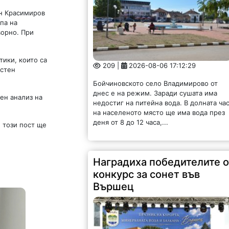
ан Красимиров
па на
ворно. При
209 |
2026-08-06 17:12:29
Бойчиновското село Владимирово от
ики, които са
днес е на режим. Заради сушата има
астен
недостиг на питейна вода. В долната ча
на населеното място ще има вода през
деня от 8 до 12 часа,...
ен анализ на
 този пост ще
Наградиха победителите о
конкурс за сонет във
Вършец