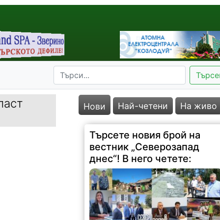
Търсе
ласт
Най-четени
На живо
Търсете новия брой на
Нови
вестник „Северозапад
днес“! В него четете: